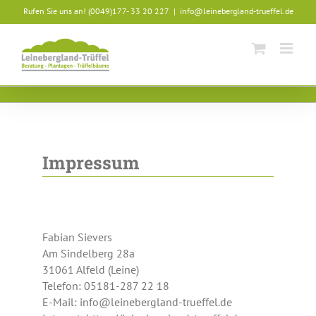
Skip
Rufen Sie uns an! (0049)177- 33 20 227
|
info@leinebergland-trueffel.de
to
content
Impressum
Fabian Sievers
Am Sindelberg 28a
31061 Alfeld (Leine)
Telefon: 05181-287 22 18
E-Mail: info@leinebergland-trueffel.de