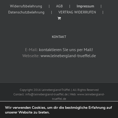
Widerrufsbelehrung
AGB
Impressum
Datenschutzbelehrung
VERTRAG WIDERRUFEN
KONTAKT
E-Mail:
kontaktieren Sie uns per Mail!
Webseite:
www.leinebergland-trueffel.de
Copyright 2016 Leinebergland-Trüffel | All Rights Reserved
Contact: info@leinebergland-trueffel.de | Web: www.leinebergland-
trueffel.de
Widerrufsbelehrung
AGB
Impressum
Datenschutz
Wir verwenden Cookies, um dir die bestmögliche Erfahrung auf
unserer Website zu bieten.