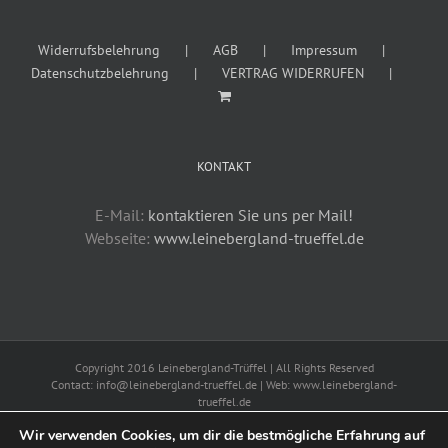
Widerrufsbelehrung
AGB
Impressum
Datenschutzbelehrung
VERTRAG WIDERRUFEN
KONTAKT
E-Mail:
kontaktieren Sie uns per Mail!
Webseite:
www.leinebergland-trueffel.de
Copyright 2016 Leinebergland-Trüffel | All Rights Reserved
Contact: info@leinebergland-trueffel.de | Web: www.leinebergland-
trueffel.de
Widerrufsbelehrung
AGB
Impressum
Datenschutz
Wir verwenden Cookies, um dir die bestmögliche Erfahrung auf