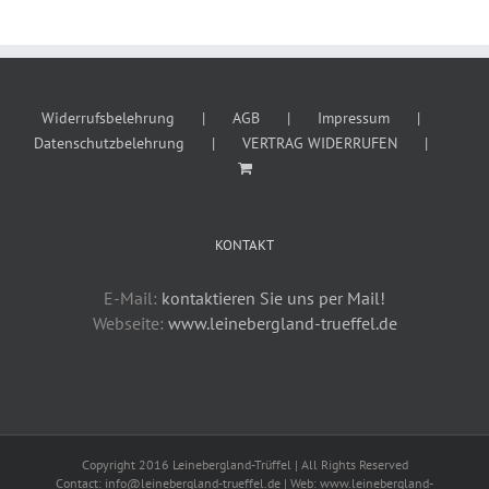
Widerrufsbelehrung
AGB
Impressum
Datenschutzbelehrung
VERTRAG WIDERRUFEN
KONTAKT
E-Mail:
kontaktieren Sie uns per Mail!
Webseite:
www.leinebergland-trueffel.de
Copyright 2016 Leinebergland-Trüffel | All Rights Reserved
Contact: info@leinebergland-trueffel.de | Web: www.leinebergland-