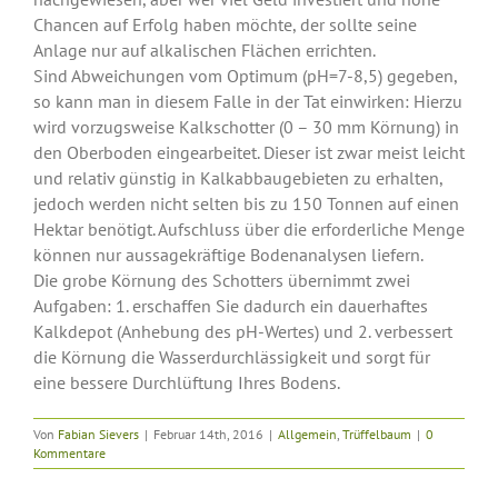
Chancen auf Erfolg haben möchte, der sollte seine
Anlage nur auf alkalischen Flächen errichten.
Sind Abweichungen vom Optimum (pH=7-8,5) gegeben,
so kann man in diesem Falle in der Tat einwirken: Hierzu
wird vorzugsweise Kalkschotter (0 – 30 mm Körnung) in
den Oberboden eingearbeitet. Dieser ist zwar meist leicht
und relativ günstig in Kalkabbaugebieten zu erhalten,
jedoch werden nicht selten bis zu 150 Tonnen auf einen
Hektar benötigt. Aufschluss über die erforderliche Menge
können nur aussagekräftige Bodenanalysen liefern.
Die grobe Körnung des Schotters übernimmt zwei
Aufgaben: 1. erschaffen Sie dadurch ein dauerhaftes
Kalkdepot (Anhebung des pH-Wertes) und 2. verbessert
die Körnung die Wasserdurchlässigkeit und sorgt für
eine bessere Durchlüftung Ihres Bodens.
Von
Fabian Sievers
|
Februar 14th, 2016
|
Allgemein
,
Trüffelbaum
|
0
Kommentare