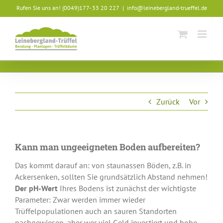
Skip
Rufen Sie uns an! (0049)177- 33 20 227
|
info@leinebergland-trueffel.de
to
content
Zurück
Vor
Kann man ungeeigneten Boden aufbereiten?
Das kommt darauf an: von staunassen Böden, z.B. in
Ackersenken, sollten Sie grundsätzlich Abstand nehmen!
Der pH-Wert
Ihres Bodens ist zunächst der wichtigste
Parameter: Zwar werden immer wieder
Trüffelpopulationen auch an sauren Standorten
nachgewiesen, aber wer viel Geld investiert und hohe